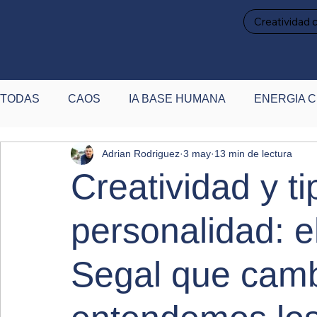
Creatividad 
TODAS
CAOS
IA BASE HUMANA
ENERGIA C
Adrian Rodriguez
3 may
13 min de lectura
PAUSA Y RECALIBRACIÓN
DESTACADAS
P
Creatividad y t
personalidad: el
Segal que cam