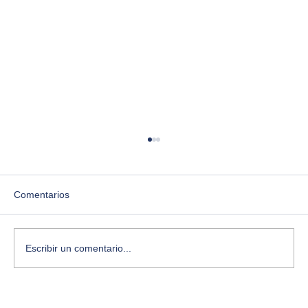
Comentarios
Escribir un comentario...
Las siete leyes del caos: el libro que