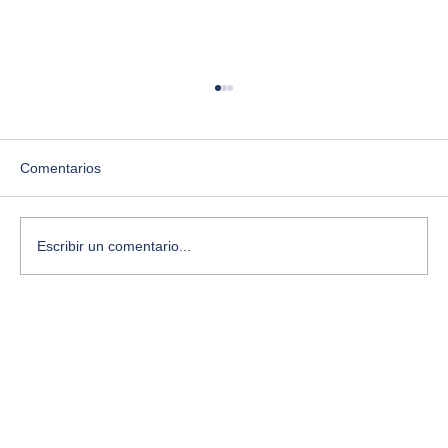
Comentarios
Escribir un comentario...
¿Te sientes estancado? Aquí te cuento
cómo desbloquear tu creatividad con
ejercicios simples y conscientes.