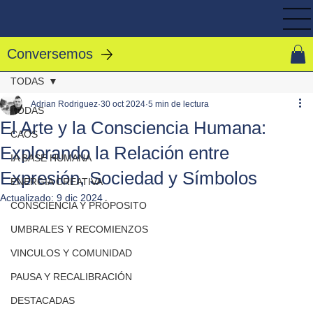
Conversemos
TODAS
Adrian Rodriguez
30 oct 2024
5 min de lectura
TODAS
El Arte y la Consciencia Humana:
CAOS
Explorando la Relación entre
IA BASE HUMANA
Expresión, Sociedad y Símbolos
ENERGIA CREATIVA
Actualizado:
9 dic 2024
CONSCIENCIA Y PRÓPOSITO
UMBRALES Y RECOMIENZOS
VINCULOS Y COMUNIDAD
PAUSA Y RECALIBRACIÓN
DESTACADAS