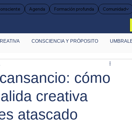
consciente
Agenda
Formación profunda
Comunidad
REATIVA
CONSCIENCIA Y PRÓPOSITO
UMBRALE
a
ENSAR LA CREATIVIDAD
EVIDENCIA CREATIVA
l cansancio: cómo
alida creativa
tes atascado