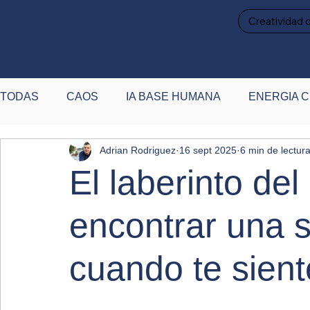
Creatividad 
TODAS
CAOS
IA BASE HUMANA
ENERGIA C
Adrian Rodriguez
16 sept 2025
6 min de lectur
PAUSA Y RECALIBRACIÓN
DESTACADAS
P
El laberinto de
encontrar una s
cuando te sien