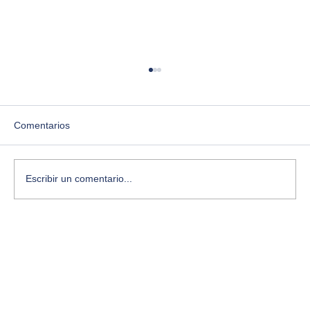
Comentarios
Escribir un comentario...
Las siete leyes del caos: el libro que
cambió cómo entiendo la creatividad