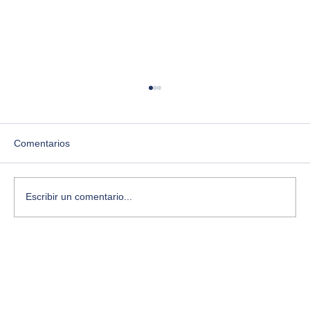
Comentarios
Escribir un comentario...
El vórtice creativo: por qué los momentos
de más confusión son los más creativos