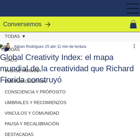
Conversemos
TODAS
Adrian Rodriguez
25 abr
11 min de lectura
TODAS
Global Creativity Index: el mapa
CAOS
mundial de la creatividad que Richard
IA BASE HUMANA
Florida construyó
ENERGIA CREATIVA
CONSCIENCIA Y PRÓPOSITO
UMBRALES Y RECOMIENZOS
VINCULOS Y COMUNIDAD
PAUSA Y RECALIBRACIÓN
DESTACADAS