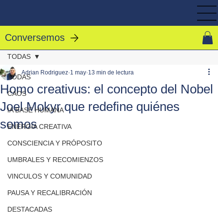
Conversemos
TODAS
Adrian Rodriguez
1 may
13 min de lectura
TODAS
Homo creativus: el concepto del Nobel
CAOS
Joel Mokyr que redefine quiénes
IA BASE HUMANA
somos
ENERGIA CREATIVA
CONSCIENCIA Y PRÓPOSITO
UMBRALES Y RECOMIENZOS
VINCULOS Y COMUNIDAD
PAUSA Y RECALIBRACIÓN
DESTACADAS