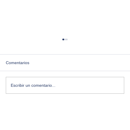
Comentarios
Escribir un comentario...
¿Te sientes estancado? Aquí te cuento
cómo desbloquear tu creatividad con
ejercicios simples y conscientes.