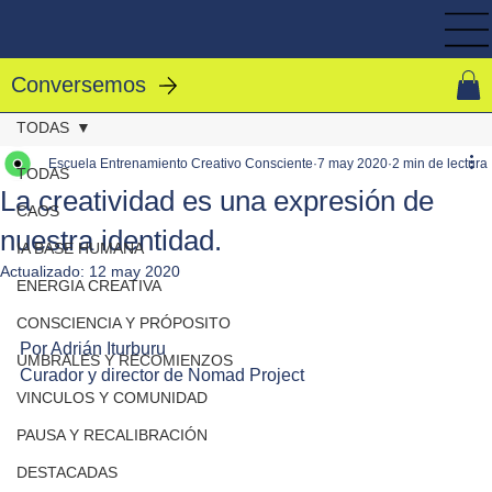
Conversemos
TODAS
Escuela Entrenamiento Creativo Consciente
7 may 2020
2 min de lectura
TODAS
La creatividad es una expresión de
CAOS
nuestra identidad.
IA BASE HUMANA
Actualizado:
12 may 2020
ENERGIA CREATIVA
CONSCIENCIA Y PRÓPOSITO
Por Adrián Iturburu
UMBRALES Y RECOMIENZOS
Curador y director de Nomad Project
VINCULOS Y COMUNIDAD
PAUSA Y RECALIBRACIÓN
DESTACADAS