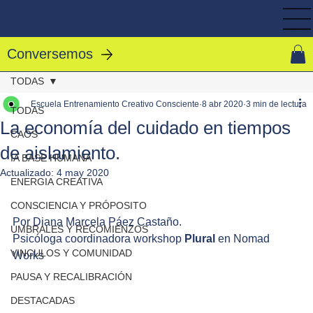
Conversemos
TODAS
Escuela Entrenamiento Creativo Consciente
8 abr 2020
3 min de lectura
TODAS
La economía del cuidado en tiempos
CAOS
de aislamiento.
IA BASE HUMANA
Actualizado:
4 may 2020
ENERGIA CREATIVA
CONSCIENCIA Y PRÓPOSITO
Por Diana Marcela Páez Castaño.
UMBRALES Y RECOMIENZOS
Psicóloga coordinadora workshop 
Plural 
en Nomad 
VINCULOS Y COMUNIDAD
Works
PAUSA Y RECALIBRACIÓN
DESTACADAS