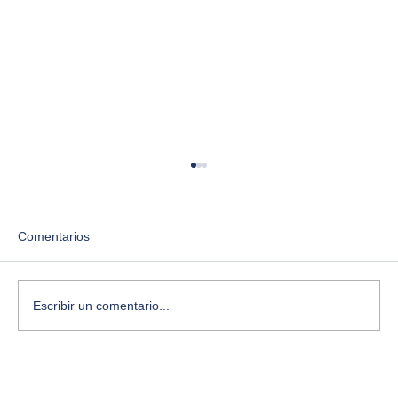
Comentarios
Escribir un comentario...
Bitácora creativa: 3 preguntas para
recuperar dirección