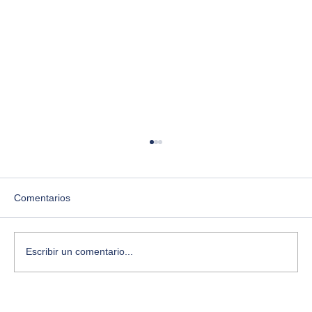
Comentarios
Escribir un comentario...
¿Te sientes estancado? Aquí te cuento