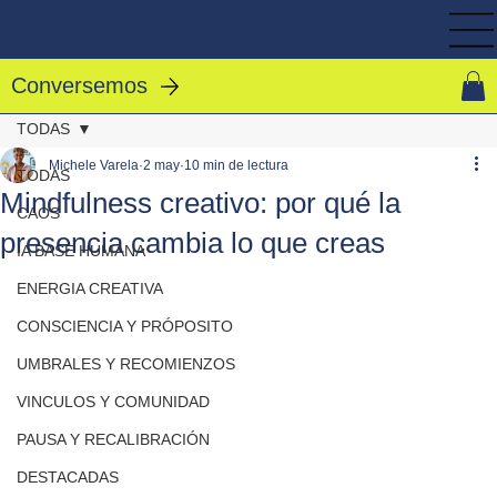
Conversemos
TODAS
Michele Varela
2 may
10 min de lectura
TODAS
Mindfulness creativo: por qué la
CAOS
presencia cambia lo que creas
IA BASE HUMANA
ENERGIA CREATIVA
CONSCIENCIA Y PRÓPOSITO
UMBRALES Y RECOMIENZOS
VINCULOS Y COMUNIDAD
PAUSA Y RECALIBRACIÓN
DESTACADAS