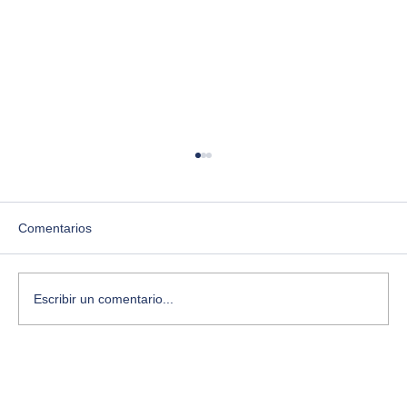
Comentarios
Escribir un comentario...
Depuración creativa: cómo editar tu vida
para recuperar foco