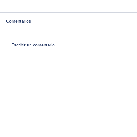
Comentarios
Escribir un comentario...
Experiencias compartidas, un Lab abierto
para activar la imaginación colectiva