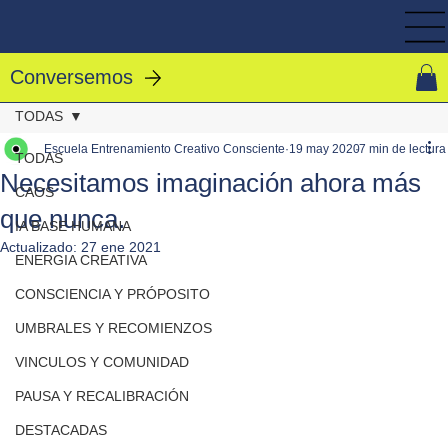
Conversemos
TODAS
Escuela Entrenamiento Creativo Consciente
19 may 2020
7 min de lectura
TODAS
Necesitamos imaginación ahora más
CAOS
que nunca.
IA BASE HUMANA
Actualizado:
27 ene 2021
ENERGIA CREATIVA
CONSCIENCIA Y PRÓPOSITO
UMBRALES Y RECOMIENZOS
VINCULOS Y COMUNIDAD
PAUSA Y RECALIBRACIÓN
DESTACADAS