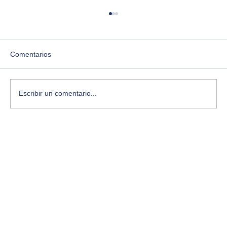
Comentarios
Escribir un comentario...
Las siete leyes del caos: el libro que
cambió cómo entiendo la creatividad