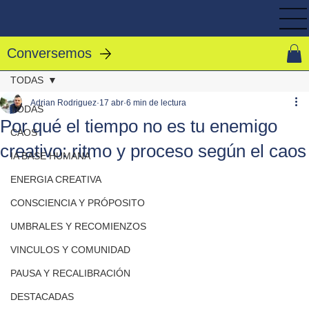
Conversemos
TODAS
Adrian Rodriguez
17 abr
6 min de lectura
TODAS
Por qué el tiempo no es tu enemigo
CAOS
creativo: ritmo y proceso según el caos
IA BASE HUMANA
ENERGIA CREATIVA
CONSCIENCIA Y PRÓPOSITO
UMBRALES Y RECOMIENZOS
VINCULOS Y COMUNIDAD
PAUSA Y RECALIBRACIÓN
DESTACADAS