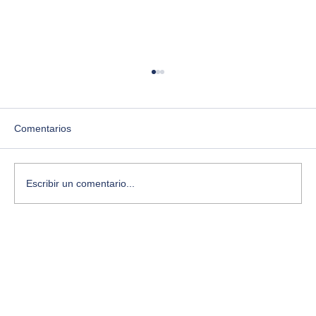
Comentarios
Escribir un comentario...
El vórtice creativo: por qué los momentos
de más confusión son los más creativos