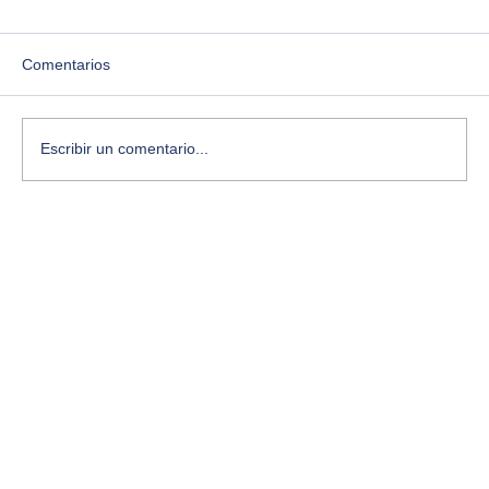
Comentarios
Escribir un comentario...
¿Te sientes estancado? Aquí te cuento
cómo desbloquear tu creatividad con
ejercicios simples y conscientes.