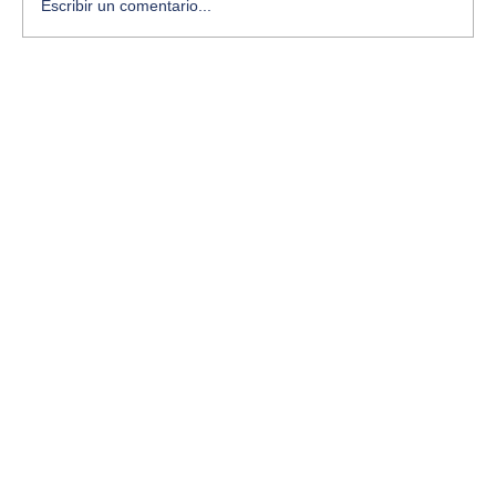
Escribir un comentario...
¿Te sientes estancado? Aquí te cuento
cómo desbloquear tu creatividad con
ejercicios simples y conscientes.