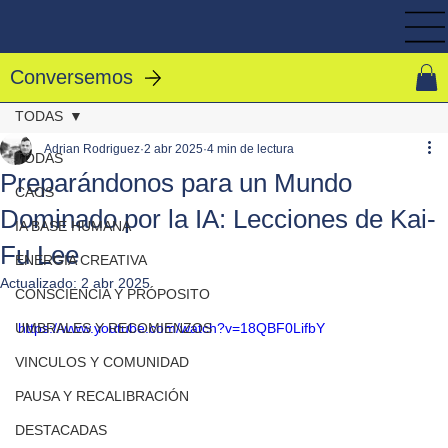
Conversemos
TODAS
Adrian Rodriguez
2 abr 2025
4 min de lectura
TODAS
Preparándonos para un Mundo
CAOS
Dominado por la IA: Lecciones de Kai-
IA BASE HUMANA
Fu Lee
ENERGIA CREATIVA
Actualizado:
2 abr 2025
CONSCIENCIA Y PRÓPOSITO
UMBRALES Y RECOMIENZOS
https://www.youtube.com/watch?v=18QBF0LifbY
VINCULOS Y COMUNIDAD
PAUSA Y RECALIBRACIÓN
DESTACADAS