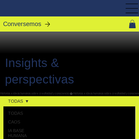
Conversemos
Insights &
perspectivas
TODAS
TODAS
CAOS
IA BASE
HUMANA