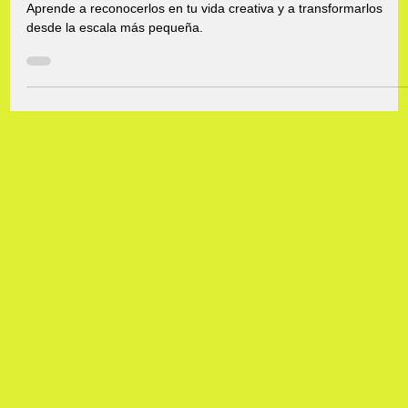
Fractales: los patrones que se repiten en tu
vida creativa (y cómo reconocerlos)
Los patrones que te frenan no son accidentales. Son fractales.
Aprende a reconocerlos en tu vida creativa y a transformarlos
desde la escala más pequeña.