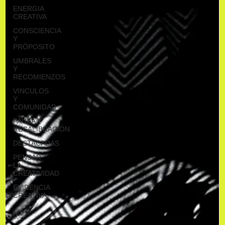
ENERGIA
CREATIVA
CONSCIENCIA
Y
PRÓPOSITO
UMBRALES
Y
RECOMIENZOS
VINCULOS
Y
COMUNIDAD
PAUSA Y
RECALIBRACIÓN
DESTACADAS
PENSAR
LA
CREATIVIDAD
EVIDENCIA
CREATIVA