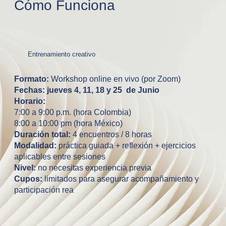
Cómo Funciona
Entrenamiento creativo
Formato:
Workshop online en vivo (por Zoom)
Fechas: jueves 4, 11, 18 y 25 de Junio
Horario:
7:00 a 9:00 p.m. (hora Colombia)
8:00 a 10:00 pm (hora México)
Duración total:
4 encuentros / 8 horas
Modalidad:
práctica guiada + reflexión + ejercicios
aplicables entre sesiones
Nivel:
no necesitas experiencia previa
Cupos:
limitados para asegurar acompañamiento y
participación rea