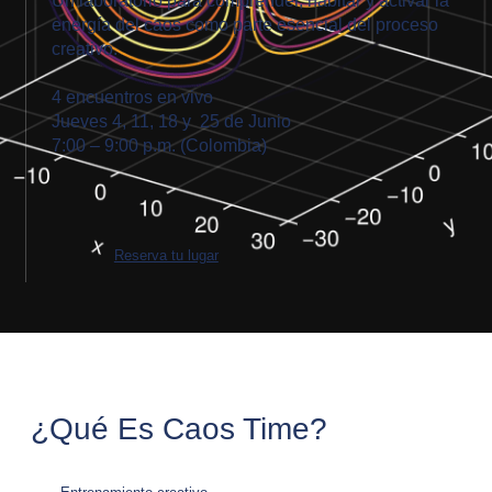
Un laboratorio para comprender, habitar y activar la
energía del caos como parte esencial del proceso
creativo.
4 encuentros en vivo
Jueves 4, 11, 18 y 25 de Junio
7:00 – 9:00 p.m. (Colombia)
Reserva tu lugar
¿Qué Es Caos Time?