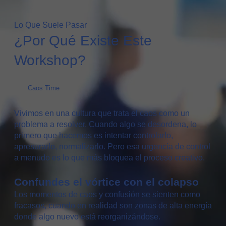
Lo Que Suele Pasar
¿Por Qué Existe Este
Workshop?
Caos Time
Vivimos en una cultura que trata el caos como un
problema a resolver. Cuando algo se desordena, lo
primero que hacemos es intentar controlarlo,
apresurarlo, normalizarlo. Pero esa urgencia de control
a menudo es lo que más bloquea el proceso creativo.
Confundes el vórtice con el colapso
Los momentos de caos y confusión se sienten como
fracasos, cuando en realidad son zonas de alta energía
donde algo nuevo está reorganizándose.