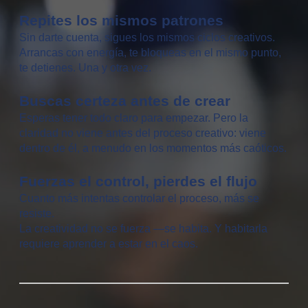
Repites los mismos patrones
Sin darte cuenta, sigues los mismos ciclos creativos.
Arrancas con energía, te bloqueas en el mismo punto,
te detienes. Una y otra vez.
Buscas certeza antes de crear
Esperas tener todo claro para empezar. Pero la
claridad no viene antes del proceso creativo: viene
dentro de él, a menudo en los momentos más caóticos.
Fuerzas el control, pierdes el flujo
Cuanto más intentas controlar el proceso, más se
resiste.
La creatividad no se fuerza —se habita. Y habitarla
requiere aprender a estar en el caos.