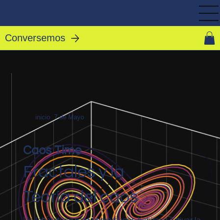
Conversemos
inicio 7 de Mayo
Caos Time
Fractales y la
Teoría del caos