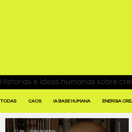
TODAS
CAOS
IA BASE HUMANA
ENERGIA CRE
PAUSA Y RECALIBRACIÓN
DESTACADAS
PEN
17 abr
8 min de lectura