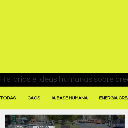
TODAS
CAOS
IA BASE HUMANA
ENERGIA CRE
PAUSA Y RECALIBRACIÓN
DESTACADAS
PEN
3 may
13 min de lectura