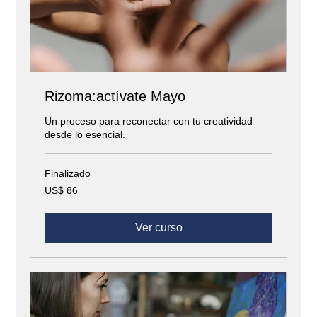
Rizoma:actívate Mayo
Un proceso para reconectar con tu creatividad
desde lo esencial.
Finalizado
86
US$ 86
dólares
estadounidenses
Ver curso