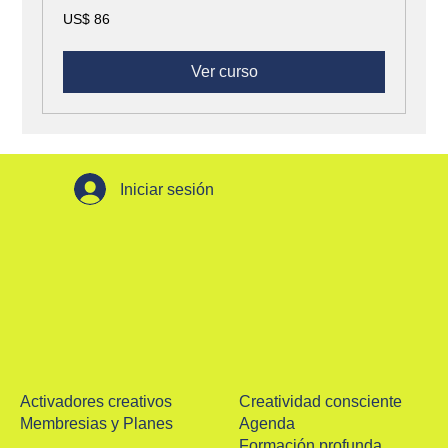
86
US$ 86
dólares
estadounidenses
Ver curso
Iniciar sesión
Activadores creativos
Creatividad consciente
Membresias y Planes
Agenda
Formación profunda