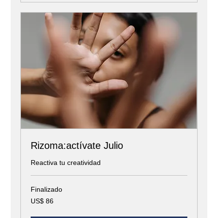
Rizoma:actívate Julio
Reactiva tu creatividad
Finalizado
86
US$ 86
dólares
estadounidenses