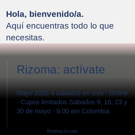
Hola, bienvenido/a.
Aquí encuentras todo lo que
necesitas.
Rizoma: actívate
Mayo 2026 4 sábados en vivo · Online
· Cupos limitados Sábados 9, 16, 23 y
30 de mayo · 9:00 am Colombia
Reservar mi cupo