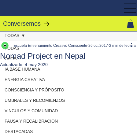
Conversemos
TODAS
Escuela Entrenamiento Creativo Consciente
26 oct 2017
2 min de lectura
TODAS
Nomad Project en Nepal
CAOS
Actualizado:
4 may 2020
IA BASE HUMANA
ENERGIA CREATIVA
CONSCIENCIA Y PRÓPOSITO
UMBRALES Y RECOMIENZOS
VINCULOS Y COMUNIDAD
PAUSA Y RECALIBRACIÓN
DESTACADAS