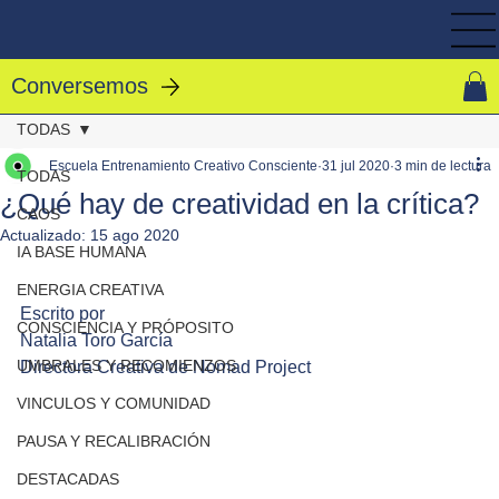
Conversemos
TODAS
Escuela Entrenamiento Creativo Consciente
31 jul 2020
3 min de lectura
TODAS
¿Qué hay de creatividad en la crítica?
CAOS
Actualizado:
15 ago 2020
IA BASE HUMANA
ENERGIA CREATIVA
Escrito por
CONSCIENCIA Y PRÓPOSITO
Natalia Toro García
UMBRALES Y RECOMIENZOS
Directora Creativa de Nomad Project
VINCULOS Y COMUNIDAD
PAUSA Y RECALIBRACIÓN
DESTACADAS