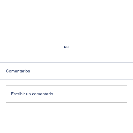
Comentarios
Escribir un comentario...
¿Te sientes estancado? Aquí te cuento
cómo desbloquear tu creatividad con
ejercicios simples y conscientes.