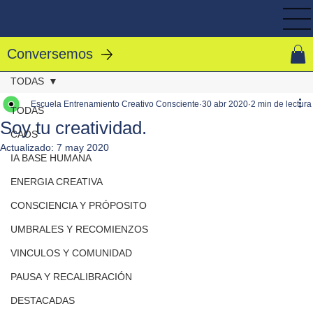
Conversemos
TODAS
Escuela Entrenamiento Creativo Consciente
30 abr 2020
2 min de lectura
TODAS
Soy tu creatividad.
CAOS
Actualizado:
7 may 2020
IA BASE HUMANA
ENERGIA CREATIVA
CONSCIENCIA Y PRÓPOSITO
UMBRALES Y RECOMIENZOS
VINCULOS Y COMUNIDAD
PAUSA Y RECALIBRACIÓN
DESTACADAS