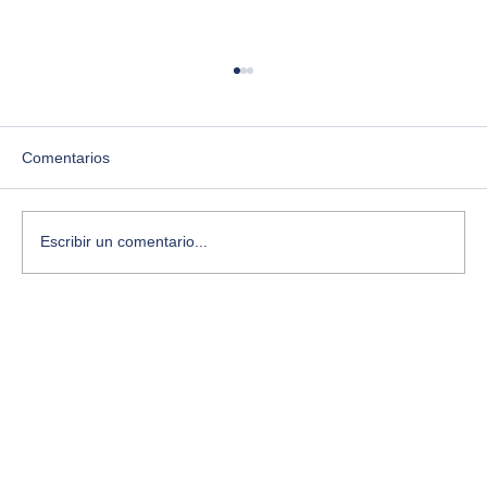
Comentarios
Escribir un comentario...
¿Te sientes estancado? Aquí te cuento
cómo desbloquear tu creatividad con
ejercicios simples y conscientes.