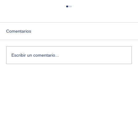
Comentarios
Escribir un comentario...
¿Te sientes estancado? Aquí te cuento
cómo desbloquear tu creatividad con
ejercicios simples y conscientes.