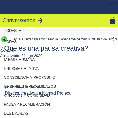
Conversemos
TODAS
Escuela Entrenamiento Creativo Consciente
29 may 2020
3 min de lectura
TODAS
¿Que es una pausa creativa?
CAOS
Actualizado:
24 ago 2020
IA BASE HUMANA
ENERGIA CREATIVA
CONSCIENCIA Y PRÓPOSITO
UMBRALES Y RECOMIENZOS
por Adrian Iturburu
Director creativo de Nomad Project.
VINCULOS Y COMUNIDAD
PAUSA Y RECALIBRACIÓN
DESTACADAS